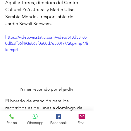
Aguilar Torres, directora del Centro 
Cultural Yo'o Joara; y Martín Ulises 
Sarabia Méndez, responsable del 
Jardín Sawali Seewam.
https://video.wixstatic.com/video/513d53_85
0df5aff56f493e86af0b00d7e55017/720p/mp4/fi
le.mp4
Primer recorrido por el jardín 
El horario de atención para los 
recorridos es de lunes a domingo de 
10:00 a.m. a 6:00 p.m.  El Centro 
Cultural Yo´o Joara está ubicado en la 
Phone
Whatsapp
Facebook
Email
Calzada Antonio Valdez Herrera, 