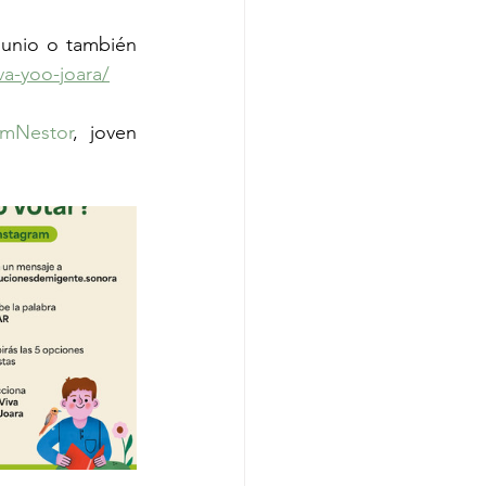
junio o también 
va-yoo-joara/
amNestor
, joven 