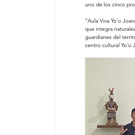
uno de los cinco proy
“Aula Viva Yo´o Joar
que integra naturale
guardianes del terri
centro cultural Yo´o 