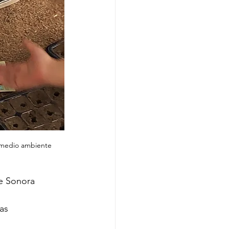
 medio ambiente
te Sonora
tas