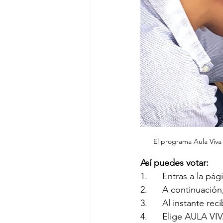
El programa Aula Viv
Así puedes votar:
1.      Entras a la 
2.      A continuaci
3.      Al instante re
4.      Elige AULA VIV