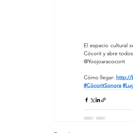
El espacio cultural 
Cócorit y abre todos 
@Yoojoaracocorit
Cómo llegar: 
http://
#CócoritSonora
#Lu