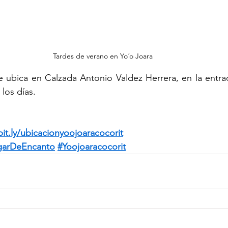
Tardes de verano en Yo´o Joara 
se ubica en Calzada Antonio Valdez Herrera, en la entra
los días.
bit.ly/ubicacionyoojoaracocorit
garDeEncanto
#Yoojoaracocorit