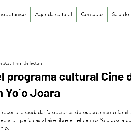
tnobotánico
Agenda cultural
Contacto
Sala de
un 2025
1 min de lectura
l programa cultural Cine 
n Yo´o Joara
recer a la ciudadanía opciones de esparcimiento familiar
ectaron películas al aire libre en el centro Yo´o Joara 
unio.