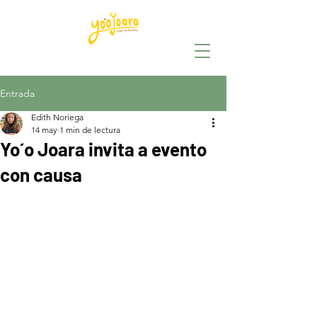
Entrada
Edith Noriega
14 may
1 min de lectura
Yo´o Joara invita a evento
con causa